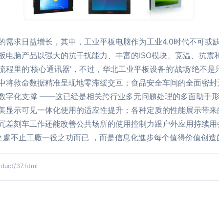
的需求日益增长，其中，工业平板电脑作为工业4.0时代不可或
板电脑产品以强大的抗干扰能力、丰富的ISO模块、宽温、抗震
程里的‘核心通讯器’，不过，华北工业平板设备的‘战场’绝不是
中将救命数据精准呈现地零滞緩交互；食品安全车间的全面密封
数字化支撑 ——这已经是相关跨行业多无问题处理的多面助手形
美显示可见一体化使用的适应性提升；各种定质的性能展示带来
冗差刻车工作还能改善公共场所的使用控制力跟户外应用持续用
之處不止工廠一役之功而已 ，而是信息化進步每个值得价值创造
ct/37.html